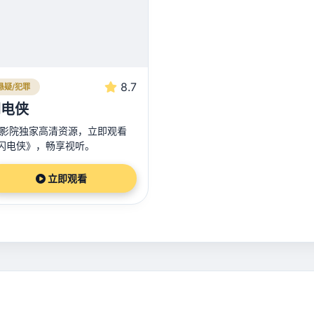
8.7
悬疑/犯罪
闪电侠
3影院独家高清资源，立即观看
闪电侠》，畅享视听。
立即观看