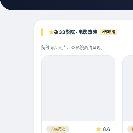
🎬 33影院 · 电影热映
2部热播
院线同步大片，33影院高清呈现。
8.6
古装/历史