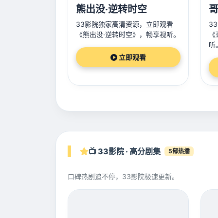
熊出没·逆转时空
哥
33影院独家高清资源，立即观看
3
《熊出没·逆转时空》，畅享视听。
《
听
立即观看
📺 33影院 · 高分剧集
5部热播
口碑热剧追不停，33影院极速更新。