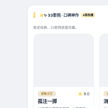
✨ 33影院 · 口碑神作
4部热播
影史经典，33影院修复珍藏。
9.0
爱情/文艺
孤注一掷