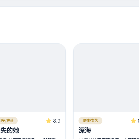
8.9
战争/史诗
爱情/文艺
消失的她
深海