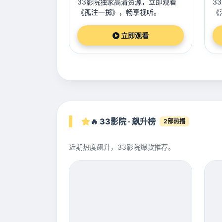
33影院独家高清资源，立即观看
3
《孤注一掷》，畅享视听。
《
立即观看
🔥 33影院 · 飙升榜
2部热播
近期热度飙升，33影院爆款推荐。