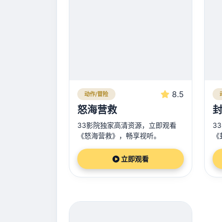
8.5
动作/冒险
怒海营救
33影院独家高清资源，立即观看
3
《怒海营救》，畅享视听。
《
立即观看