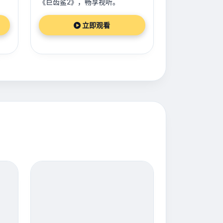
《巨齿鲨2》，畅享视听。
立即观看