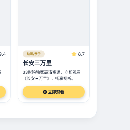
9.4
8.7
动画/亲子
长安三万里
看
33影院独家高清资源，立即观看
《长安三万里》，畅享视听。
立即观看