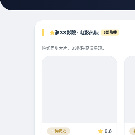
🎬 33影院 · 电影热映
5部热播
院线同步大片，33影院高清呈现。
8.6
古装/历史