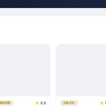
8.8
喜剧/剧情
古装/历史