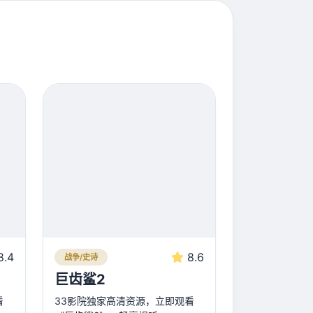
8.4
8.6
战争/史诗
巨齿鲨2
看
33影院独家高清资源，立即观看