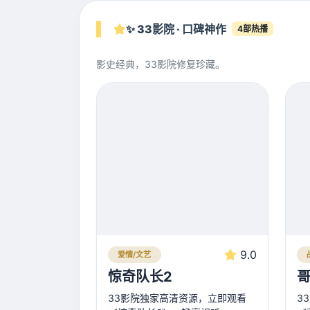
✨ 33影院 · 口碑神作
4部热播
影史经典，33影院修复珍藏。
9.0
爱情/文艺
惊奇队长2
哥
33影院独家高清资源，立即观看
3