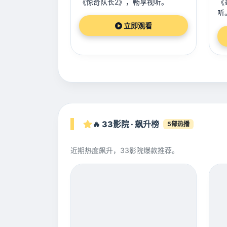
《惊奇队长2》，畅享视听。
《
听
立即观看
🔥 33影院 · 飙升榜
5部热播
近期热度飙升，33影院爆款推荐。